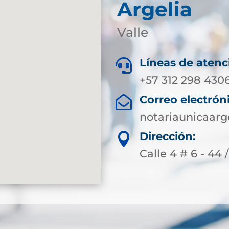
Argelia
Valle
Líneas de atenc

+57 312 298 430
Correo electrón

notariaunicaarg
Dirección:

Calle 4 # 6 - 44 