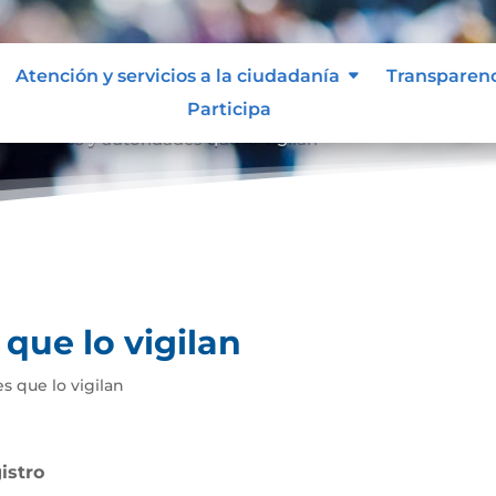
Atención y servicios a la ciudadanía
Transparen
Participa
an
Entes y autoridades que lo vigilan
9
que lo vigilan
s que lo vigilan
istro