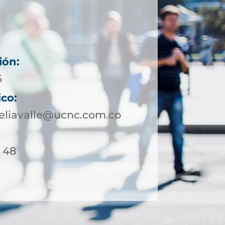
ión:
6
ico:
eliavalle@ucnc.com.co
/ 48