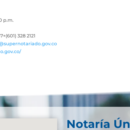
0 p.m.
+(601) 328 2121
@supernotariado.gov.co
o.gov.co/
Notaría Ún