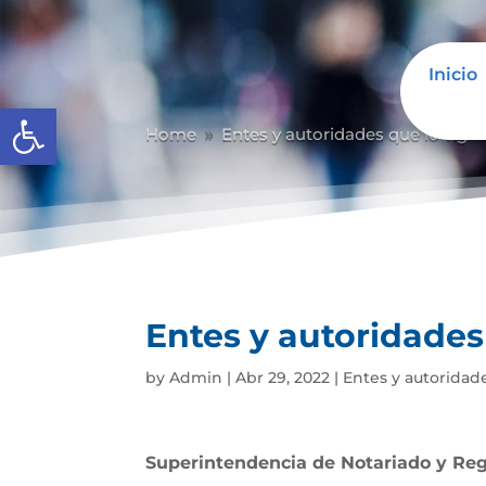
Inicio
Abrir barra de herramientas
Home
Entes y autoridades que lo vigil
9
Entes y autoridades 
by
Admin
|
Abr 29, 2022
|
Entes y autoridade
Superintendencia de Notariado y Reg