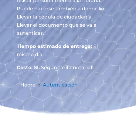
Asistir personalmente a la notaría.
Puede hacerse también a domicilio.
Llevar la cédula de ciudadanía.
Llevar el documento que se va a
autenticar.
Tiempo estimado de entrega:
El
mismo día.
Costo: SÍ.
Según tarifa notarial.
Home
Autenticación
9