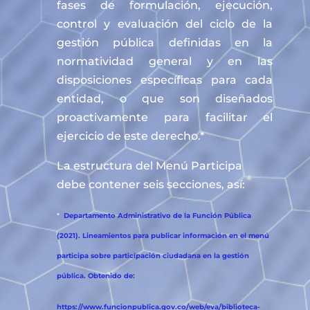
fases de formulación, ejecución,
control y evaluación del ciclo de la
gestión pública definidas en la
normatividad general y en las
disposiciones específicas para cada
entidad, o que son diseñados
proactivamente para facilitar el
ejercicio de este derecho.*
La estructura del Menú Participa
debe contener seis secciones, así:
*
Departamento Administrativo de la Función Pública
(2021). Lineamientos para publicar información en el menú
participa sobre participación ciudadana en la gestión
pública. Obtenido de:
https://www.funcionpublica.gov.co/web/eva/biblioteca-