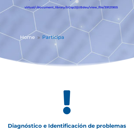
virtual/-/document_library/bGsp2IjUBdeu/view_file/39121905
Home
Participa
9

Diagnóstico e Identificación de problemas