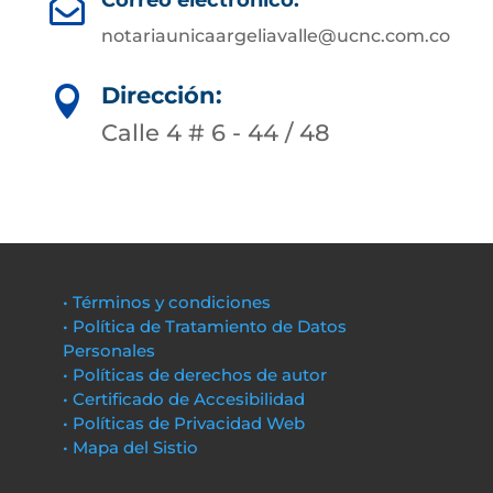
Correo electrónico:

notariaunicaargeliavalle@ucnc.com.co
Dirección:

Calle 4 # 6 - 44 / 48
• Términos y condiciones
• Política de Tratamiento de Datos
Personales
• Políticas de derechos de autor
• Certificado de Accesibilidad
• Políticas de Privacidad Web
• Mapa del Sistio