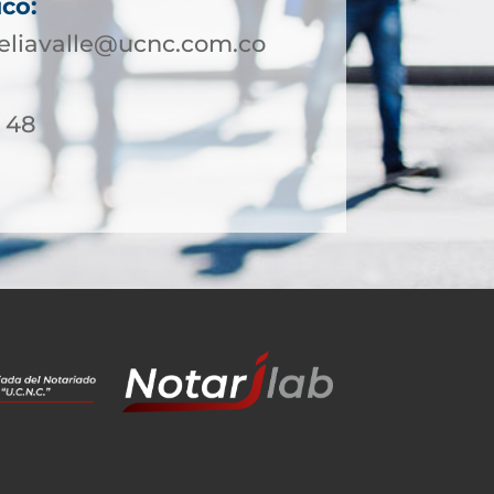
ico:
eliavalle@ucnc.com.co
/ 48