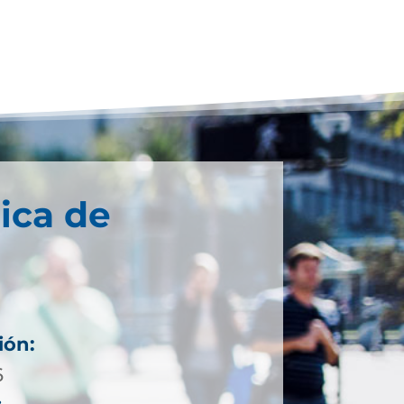
ica de
ión:
6