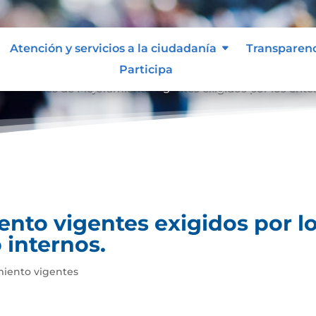
Atención y servicios a la ciudadanía
Transparen
Participa
es
Planes de Mejoramiento vigentes exigidos por los entes
9
nto vigentes exigidos por lo
 internos.
miento vigentes