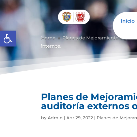
Inicio
Abrir barra de herramientas
Home
Planes de Mejoramiento vigent
9
internos.
Planes de Mejoramie
auditoría externos o
by
Admin
|
Abr 29, 2022
|
Planes de Mejora