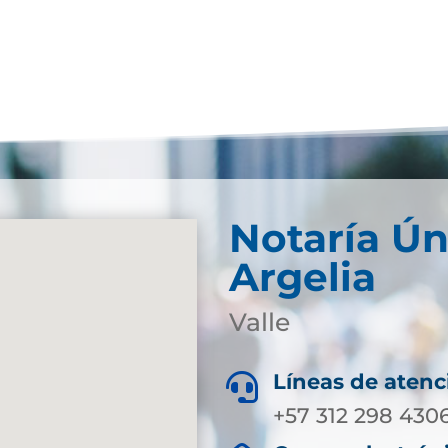
Notaría Ún
Argelia
Valle
Líneas de atenc

+57 312 298 430