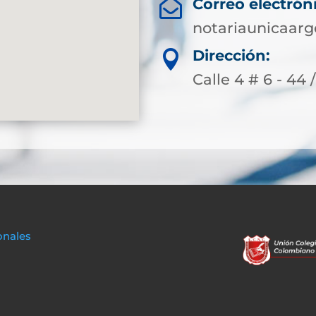
Correo electrón

notariaunicaarg
Dirección:

Calle 4 # 6 - 44 
onales