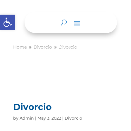
Abrir barra de herramientas
Home
Divorcio
Divorcio
9
9
Divorcio
by
Admin
|
May 3, 2022
|
Divorcio