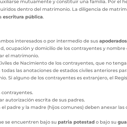
 auxiliarse mutuamente y constituir una familia. Por el
iridos dentro del matrimonio. La diligencia de matrimo
la
escritura pública
.
r ambos interesados o por intermedio de sus
apoderado
ad, ocupación y domicilio de los contrayentes y nombre
ar el matrimonio.
Civiles de Nacimiento de los contrayentes, que no ten
 todas las anotaciones de estados civiles anteriores pa
 Si alguno de los contrayentes es extranjero, el Regis
 contrayentes.
 autorización escrita de sus padres.
n el padre y la madre (hijos comunes) deben anexar las c
que se encuentren bajo su
patria potestad
o bajo su
gua