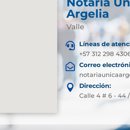
Notaría Ún
Argelia
Valle
Líneas de atenc

+57 312 298 430
Correo electrón

notariaunicaarg
Dirección:

Calle 4 # 6 - 44 