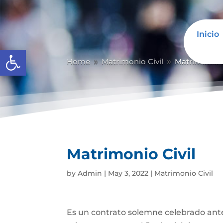
Inicio
Abrir barra de herramientas
Home
Matrimonio Civil
Matrimonio C
9
9
Matrimonio Civil
by
Admin
|
May 3, 2022
|
Matrimonio Civil
Es un contrato solemne celebrado ante