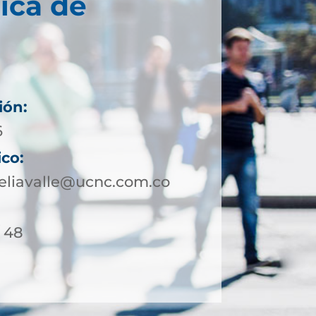
ica de
ión:
6
ico:
eliavalle@ucnc.com.co
/ 48