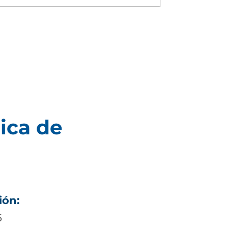
ica de
ión:
6