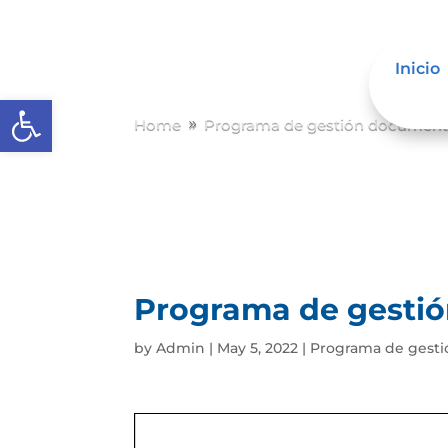
Inicio
Abrir barra de herramientas
Home
Programa de gestión document
9
Programa de gesti
by
Admin
|
May 5, 2022
|
Programa de gest