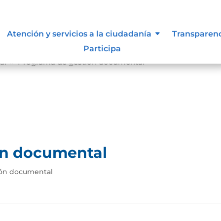
Atención y servicios a la ciudadanía
Transparen
Participa
al
Programa de gestión documental
9
ón documental
ión documental