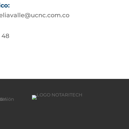
ico:
eliavalle@ucnc.com.co
/ 48