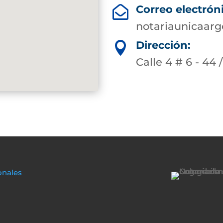
Correo electrón

notariaunicaarg
Dirección:

Calle 4 # 6 - 44 
onales