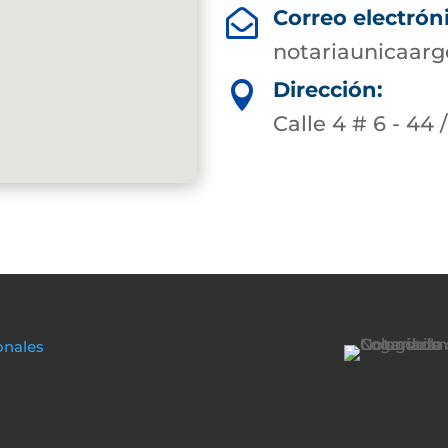
Correo electrón

notariaunicaarg
Dirección:

Calle 4 # 6 - 44 
onales