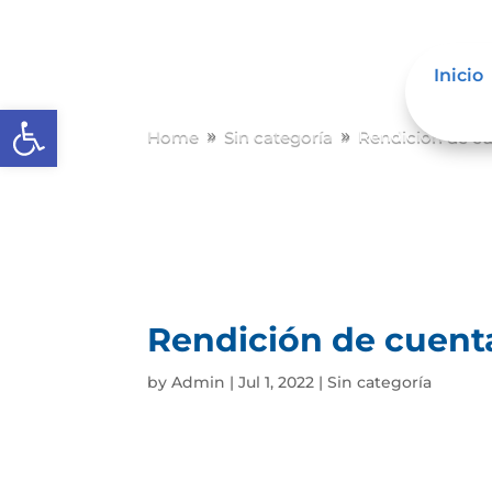
Inicio
Abrir barra de herramientas
Home
Sin categoría
Rendición de c
9
9
Rendición de cuent
by
Admin
|
Jul 1, 2022
|
Sin categoría