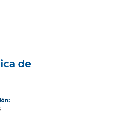
ica de
ión:
6