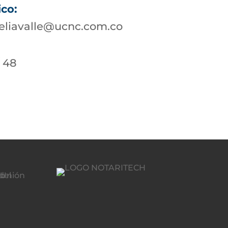
ico:
eliavalle@ucnc.com.co
/ 48