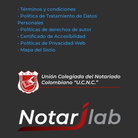
• Términos y condiciones
• Política de Tratamiento de Datos
Personales
• Políticas de derechos de autor
• Certificado de Accesibilidad
• Políticas de Privacidad Web
• Mapa del Sistio