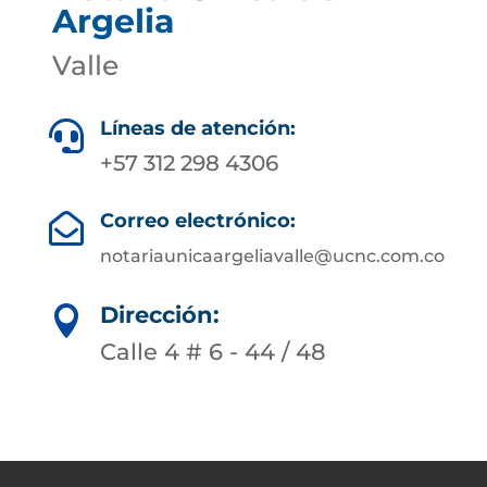
Argelia
Valle
Líneas de atención:

+57 312 298 4306
Correo electrónico:

notariaunicaargeliavalle@ucnc.com.co
Dirección:

Calle 4 # 6 - 44 / 48