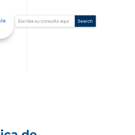
cia
ica de