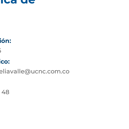
ión:
6
ico:
eliavalle@ucnc.com.co
/ 48