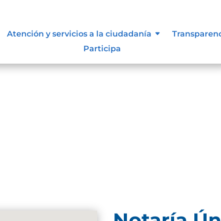
Atención y servicios a la ciudadanía
Transparen
Participa
und. Try refining your search, or use the navigation
Notaría Ún