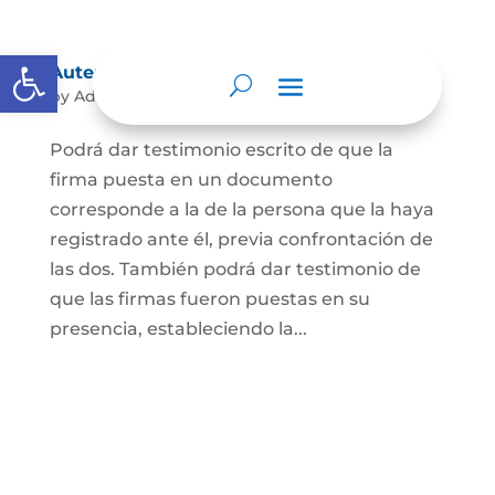
Abrir barra de herramientas
Autenticación de Firma
by
Admin
|
May 3, 2022
|
Autenticación de Firma
Podrá dar testimonio escrito de que la
firma puesta en un documento
corresponde a la de la persona que la haya
registrado ante él, previa confrontación de
las dos. También podrá dar testimonio de
que las firmas fueron puestas en su
presencia, estableciendo la...