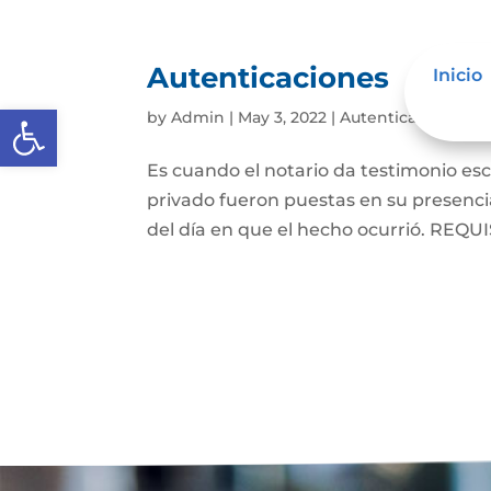
Autenticaciones
Inicio
Abrir barra de herramientas
by
Admin
|
May 3, 2022
|
Autenticaciones
Es cuando el notario da testimonio es
privado fueron puestas en su presencia
del día en que el hecho ocurrió. REQUIS