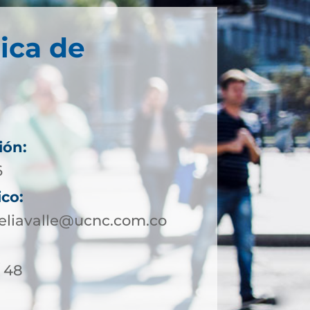
ica de
ión:
6
ico:
eliavalle@ucnc.com.co
/ 48