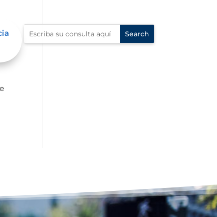
cia
fe