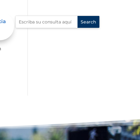
cia
n