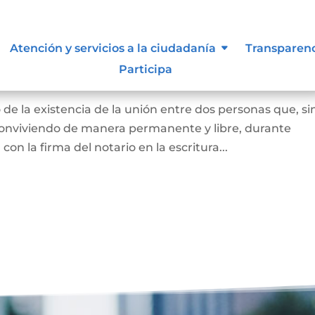
arital de Hecho
Atención y servicios a la ciudadanía
Transparen
Participa
ión Marital de Hecho
 de la existencia de la unión entre dos personas que, si
 conviviendo de manera permanente y libre, durante
on la firma del notario en la escritura...