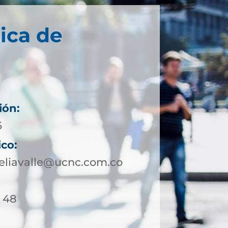
ica de
ión:
6
ico:
eliavalle@ucnc.com.co
/ 48