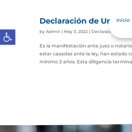
Declaración de Unión M
Inicio
Abrir barra de herramientas
by
Admin
|
May 3, 2022
|
Declaración de Un
Es la manifestación ante juez o notario
estar casadas ante la ley, han estado
mínimo 2 años. Esta diligencia termina c