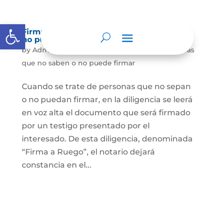
Abrir barra de herramientas
Firma a Ruego – Personas que no saben o
no puede firmar
by
Admin
|
May 3, 2022
|
Firma a Ruego- personas
que no saben o no puede firmar
Cuando se trate de personas que no sepan
o no puedan firmar, en la diligencia se leerá
en voz alta el documento que será firmado
por un testigo presentado por el
interesado. De esta diligencia, denominada
“Firma a Ruego”, el notario dejará
constancia en el...