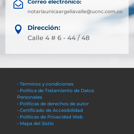
Correo electrónico:

notariaunicaargeliavalle@ucnc.com.co
Dirección:

Calle 4 # 6 - 44 / 48
• Términos y condiciones
• Política de Tratamiento de Datos
Personales
• Políticas de derechos de autor
• Certificado de Accesibilidad
• Políticas de Privacidad Web
• Mapa del Sistio