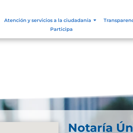
s y manuales
Atención y servicios a la ciudadanía
Transparen
Participa
entos y manuales
Notaría Ún