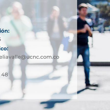
ión:
6
ico:
eliavalle@ucnc.com.co
/ 48