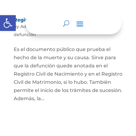
Abrir barra de herramientas
Registro Civil de Defunción
by
Admin
|
May 3, 2022
|
Registro civil de
defunción
Es el documento público que prueba el
hecho de la muerte y su causa. Sirve para
que la defunción quede anotada en el
Registro Civil de Nacimiento y en el Registro
Civil de Matrimonio, si lo hubo. También
permite el inicio de los trámites de sucesión.
Además, la...